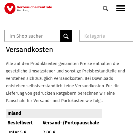
Direkt
Navig
zum
aktiv
Inhalt
Kategorie
0
Veranstaltungen
E-Book (PDF)
Versandkosten
Elemente
Musterbrief (RTF)
E-Broschüre (PDF
Alle auf den Produktseiten genannten Preise enthalten die
Checklisten (PDF)
gesetzliche Umsatzsteuer und sonstige Preisbestandteile und
Broschüre
verstehen sich zuzüglich Versandkosten.
Bei Downloads
Buch
entstehen selbstverständlich keine Versandkosten.
Für die
Lieferung von gedruckten Ratgebern berechnen wir eine
Pauschale für Versand- und Portokosten wie folgt.
Inland
Bestellwert
Versand-/Portopauschale
unter 5 €
2,00 €