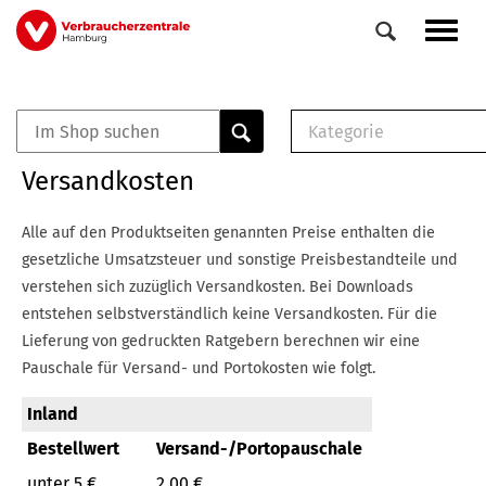
Direkt
Navig
zum
aktiv
Inhalt
Kategorie
0
Veranstaltungen
E-Book (PDF)
Versandkosten
Elemente
Musterbrief (RTF)
E-Broschüre (PDF
Alle auf den Produktseiten genannten Preise enthalten die
Checklisten (PDF)
gesetzliche Umsatzsteuer und sonstige Preisbestandteile und
Broschüre
verstehen sich zuzüglich Versandkosten.
Bei Downloads
Buch
entstehen selbstverständlich keine Versandkosten.
Für die
Lieferung von gedruckten Ratgebern berechnen wir eine
Pauschale für Versand- und Portokosten wie folgt.
Inland
Bestellwert
Versand-/Portopauschale
unter 5 €
2,00 €