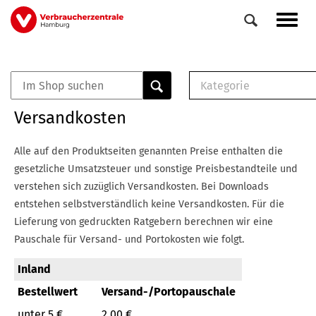
Direkt
Navig
zum
aktiv
Inhalt
Kategorie
0
Veranstaltungen
E-Book (PDF)
Versandkosten
Elemente
Musterbrief (RTF)
E-Broschüre (PDF
Alle auf den Produktseiten genannten Preise enthalten die
Checklisten (PDF)
gesetzliche Umsatzsteuer und sonstige Preisbestandteile und
Broschüre
verstehen sich zuzüglich Versandkosten.
Bei Downloads
Buch
entstehen selbstverständlich keine Versandkosten.
Für die
Lieferung von gedruckten Ratgebern berechnen wir eine
Pauschale für Versand- und Portokosten wie folgt.
Inland
Bestellwert
Versand-/Portopauschale
unter 5 €
2,00 €