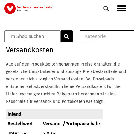
Direkt
Navig
zum
aktiv
Inhalt
Kategorie
0
Veranstaltungen
E-Book (PDF)
Versandkosten
Elemente
Musterbrief (RTF)
E-Broschüre (PDF
Alle auf den Produktseiten genannten Preise enthalten die
Checklisten (PDF)
gesetzliche Umsatzsteuer und sonstige Preisbestandteile und
Broschüre
verstehen sich zuzüglich Versandkosten.
Bei Downloads
Buch
entstehen selbstverständlich keine Versandkosten.
Für die
Lieferung von gedruckten Ratgebern berechnen wir eine
Pauschale für Versand- und Portokosten wie folgt.
Inland
Bestellwert
Versand-/Portopauschale
unter 5 €
2,00 €