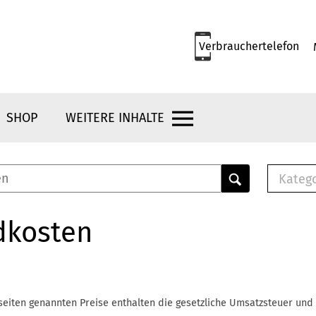
Verbrauchertelefon
SHOP
WEITERE INHALTE
Kateg
E-
Mus
dkosten
E-B
Che
Br
Bu
seiten genannten Preise enthalten die gesetzliche Umsatzsteuer und