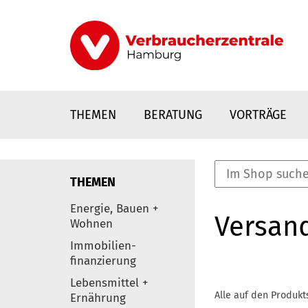
Direkt
zum
Inhalt
THEMEN
BERATUNG
VORTRÄGE
THEMEN
nstaltungen
Energie, Bauen +
Versan
0
Wohnen
Elemente
Immobilien-
finanzierung
Lebensmittel +
Alle auf den Produkt
Ernährung