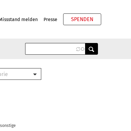
SPENDEN
Missstand melden
Presse
Meta
orie
Book (PDF)
terbrief (RTF)
roschüre (PDF)
cklisten (PDF)
oschüre
ch
 sonstige