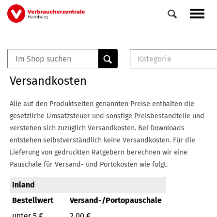
Direkt
Navig
zum
aktiv
Inhalt
Kategorie
0
Veranstaltungen
E-Book (PDF)
Versandkosten
Elemente
Musterbrief (RTF)
E-Broschüre (PDF
Alle auf den Produktseiten genannten Preise enthalten die
Checklisten (PDF)
gesetzliche Umsatzsteuer und sonstige Preisbestandteile und
Broschüre
verstehen sich zuzüglich Versandkosten.
Bei Downloads
Buch
entstehen selbstverständlich keine Versandkosten.
Für die
Lieferung von gedruckten Ratgebern berechnen wir eine
Pauschale für Versand- und Portokosten wie folgt.
Inland
Bestellwert
Versand-/Portopauschale
unter 5 €
2,00 €