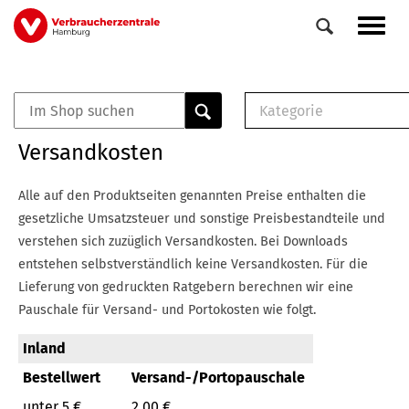
Direkt
Navig
zum
aktiv
Inhalt
Kategorie
0
Veranstaltungen
E-Book (PDF)
Versandkosten
Elemente
Musterbrief (RTF)
E-Broschüre (PDF
Alle auf den Produktseiten genannten Preise enthalten die
Checklisten (PDF)
gesetzliche Umsatzsteuer und sonstige Preisbestandteile und
Broschüre
verstehen sich zuzüglich Versandkosten.
Bei Downloads
Buch
entstehen selbstverständlich keine Versandkosten.
Für die
Lieferung von gedruckten Ratgebern berechnen wir eine
Pauschale für Versand- und Portokosten wie folgt.
Inland
Bestellwert
Versand-/Portopauschale
unter 5 €
2,00 €