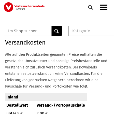
Direkt
Navig
zum
aktiv
Inhalt
Kategorie
0
Veranstaltungen
E-Book (PDF)
Versandkosten
Elemente
Musterbrief (RTF)
E-Broschüre (PDF
Alle auf den Produktseiten genannten Preise enthalten die
Checklisten (PDF)
gesetzliche Umsatzsteuer und sonstige Preisbestandteile und
Broschüre
verstehen sich zuzüglich Versandkosten.
Bei Downloads
Buch
entstehen selbstverständlich keine Versandkosten.
Für die
Lieferung von gedruckten Ratgebern berechnen wir eine
Pauschale für Versand- und Portokosten wie folgt.
Inland
Bestellwert
Versand-/Portopauschale
unter 5 €
2,00 €