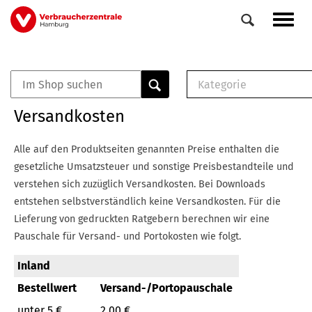
Direkt
Navig
zum
aktiv
Inhalt
Kategorie
0
Veranstaltungen
E-Book (PDF)
Versandkosten
Elemente
Musterbrief (RTF)
E-Broschüre (PDF
Alle auf den Produktseiten genannten Preise enthalten die
Checklisten (PDF)
gesetzliche Umsatzsteuer und sonstige Preisbestandteile und
Broschüre
verstehen sich zuzüglich Versandkosten.
Bei Downloads
Buch
entstehen selbstverständlich keine Versandkosten.
Für die
Lieferung von gedruckten Ratgebern berechnen wir eine
Pauschale für Versand- und Portokosten wie folgt.
Inland
Bestellwert
Versand-/Portopauschale
unter 5 €
2,00 €