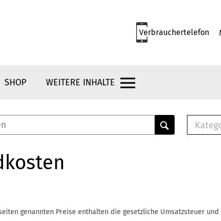
Verbrauchertelefon
SHOP
WEITERE INHALTE
Kateg
E-
Mus
dkosten
E-B
Che
Br
Bu
seiten genannten Preise enthalten die gesetzliche Umsatzsteuer und