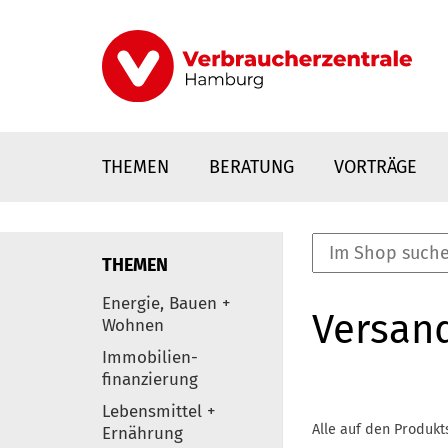
Direkt
zum
Inhalt
THEMEN
BERATUNG
VORTRÄGE
THEMEN
nstaltungen
Energie, Bauen +
Versan
0
Wohnen
Elemente
Immobilien-
finanzierung
Lebensmittel +
Alle auf den Produkt
Ernährung