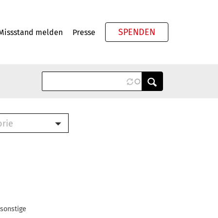
SPENDEN
Missstand melden
Presse
Meta
orie
Book (PDF)
terbrief (RTF)
roschüre (PDF)
cklisten (PDF)
oschüre
ch
 sonstige