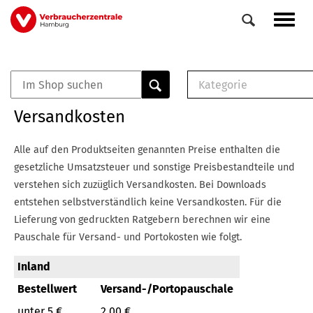
Direkt
Navig
zum
aktiv
Inhalt
Kategorie
0
Veranstaltungen
E-Book (PDF)
Versandkosten
Elemente
Musterbrief (RTF)
E-Broschüre (PDF
Alle auf den Produktseiten genannten Preise enthalten die
Checklisten (PDF)
gesetzliche Umsatzsteuer und sonstige Preisbestandteile und
Broschüre
verstehen sich zuzüglich Versandkosten.
Bei Downloads
Buch
entstehen selbstverständlich keine Versandkosten.
Für die
Lieferung von gedruckten Ratgebern berechnen wir eine
Pauschale für Versand- und Portokosten wie folgt.
Inland
Bestellwert
Versand-/Portopauschale
unter 5 €
2,00 €