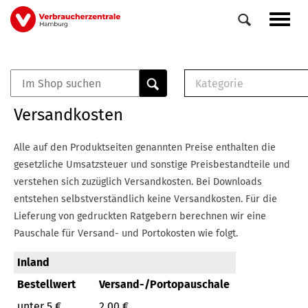
Direkt
Navig
zum
aktiv
Inhalt
Kategorie
0
Veranstaltungen
E-Book (PDF)
Versandkosten
Elemente
Musterbrief (RTF)
E-Broschüre (PDF
Alle auf den Produktseiten genannten Preise enthalten die
Checklisten (PDF)
gesetzliche Umsatzsteuer und sonstige Preisbestandteile und
Broschüre
verstehen sich zuzüglich Versandkosten.
Bei Downloads
Buch
entstehen selbstverständlich keine Versandkosten.
Für die
Lieferung von gedruckten Ratgebern berechnen wir eine
Pauschale für Versand- und Portokosten wie folgt.
Inland
Bestellwert
Versand-/Portopauschale
unter 5 €
2,00 €