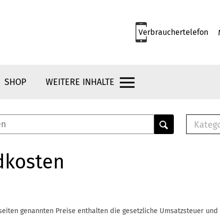
Verbrauchertelefon
SHOP
WEITERE INHALTE
Kateg
E-
Mus
dkosten
E-B
Che
Br
Bu
seiten genannten Preise enthalten die gesetzliche Umsatzsteuer und