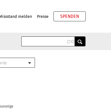
SPENDEN
Missstand melden
Presse
Meta
orie
Book (PDF)
terbrief (RTF)
roschüre (PDF)
cklisten (PDF)
oschüre
ch
 sonstige