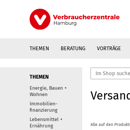
Direkt
zum
Inhalt
THEMEN
BERATUNG
VORTRÄGE
THEMEN
nstaltungen
Energie, Bauen +
Versan
0
Wohnen
Elemente
Immobilien-
finanzierung
Lebensmittel +
Alle auf den Produkt
Ernährung