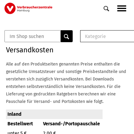
Direkt
Navig
zum
aktiv
Inhalt
Kategorie
0
Veranstaltungen
E-Book (PDF)
Versandkosten
Elemente
Musterbrief (RTF)
E-Broschüre (PDF
Alle auf den Produktseiten genannten Preise enthalten die
Checklisten (PDF)
gesetzliche Umsatzsteuer und sonstige Preisbestandteile und
Broschüre
verstehen sich zuzüglich Versandkosten.
Bei Downloads
Buch
entstehen selbstverständlich keine Versandkosten.
Für die
Lieferung von gedruckten Ratgebern berechnen wir eine
Pauschale für Versand- und Portokosten wie folgt.
Inland
Bestellwert
Versand-/Portopauschale
unter 5 €
2,00 €