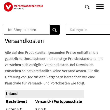
Direkt
Navig
zum
aktiv
Inhalt
Kategorie
0
Veranstaltungen
E-Book (PDF)
Versandkosten
Elemente
Musterbrief (RTF)
E-Broschüre (PDF
Alle auf den Produktseiten genannten Preise enthalten die
Checklisten (PDF)
gesetzliche Umsatzsteuer und sonstige Preisbestandteile und
Broschüre
verstehen sich zuzüglich Versandkosten.
Bei Downloads
Buch
entstehen selbstverständlich keine Versandkosten.
Für die
Lieferung von gedruckten Ratgebern berechnen wir eine
Pauschale für Versand- und Portokosten wie folgt.
Inland
Bestellwert
Versand-/Portopauschale
unter 5 €
2,00 €