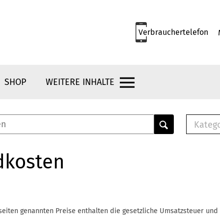
Verbrauchertelefon
SHOP
WEITERE INHALTE
Kateg
E-
Mus
dkosten
E-B
Che
Br
Bu
seiten genannten Preise enthalten die gesetzliche Umsatzsteuer und