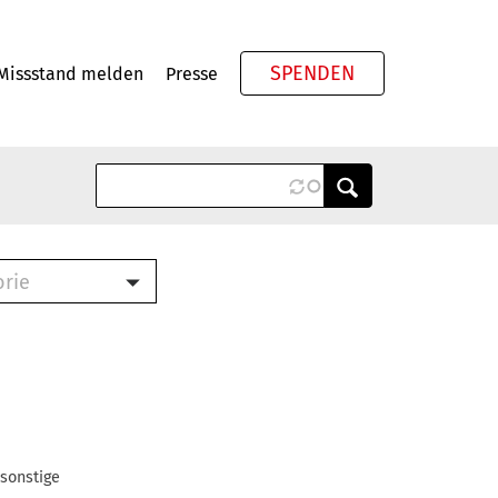
SPENDEN
Missstand melden
Presse
Meta
orie
Book (PDF)
terbrief (RTF)
roschüre (PDF)
cklisten (PDF)
oschüre
ch
 sonstige