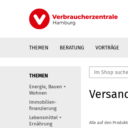
Direkt
zum
Inhalt
THEMEN
BERATUNG
VORTRÄGE
THEMEN
nstaltungen
Energie, Bauen +
Versan
0
Wohnen
Elemente
Immobilien-
finanzierung
Lebensmittel +
Alle auf den Produkt
Ernährung