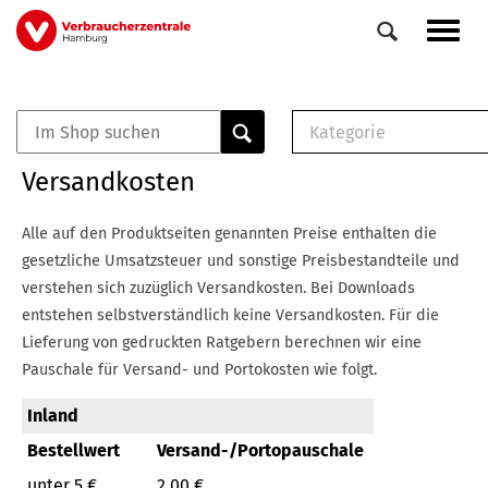
Direkt
Navig
zum
aktiv
Inhalt
Kategorie
0
Veranstaltungen
E-Book (PDF)
Versandkosten
Elemente
Musterbrief (RTF)
E-Broschüre (PDF
Alle auf den Produktseiten genannten Preise enthalten die
Checklisten (PDF)
gesetzliche Umsatzsteuer und sonstige Preisbestandteile und
Broschüre
verstehen sich zuzüglich Versandkosten.
Bei Downloads
Buch
entstehen selbstverständlich keine Versandkosten.
Für die
Lieferung von gedruckten Ratgebern berechnen wir eine
Pauschale für Versand- und Portokosten wie folgt.
Inland
Bestellwert
Versand-/Portopauschale
unter 5 €
2,00 €