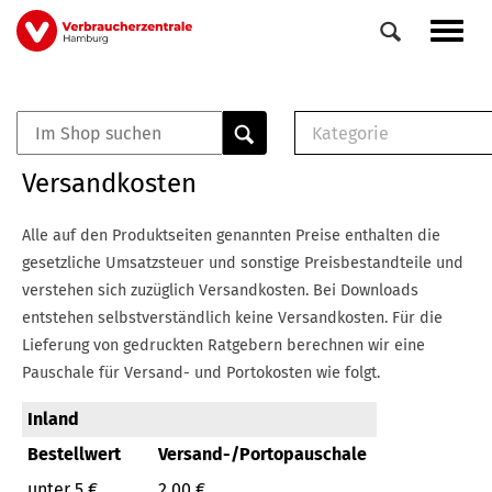
Direkt
Navig
zum
aktiv
Inhalt
Kategorie
0
Veranstaltungen
E-Book (PDF)
Versandkosten
Elemente
Musterbrief (RTF)
E-Broschüre (PDF
Alle auf den Produktseiten genannten Preise enthalten die
Checklisten (PDF)
gesetzliche Umsatzsteuer und sonstige Preisbestandteile und
Broschüre
verstehen sich zuzüglich Versandkosten.
Bei Downloads
Buch
entstehen selbstverständlich keine Versandkosten.
Für die
Lieferung von gedruckten Ratgebern berechnen wir eine
Pauschale für Versand- und Portokosten wie folgt.
Inland
Bestellwert
Versand-/Portopauschale
unter 5 €
2,00 €