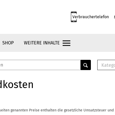
Verbrauchertelefon
SHOP
WEITERE INHALTE
Kateg
E-
Mus
dkosten
E-B
Che
Br
Bu
seiten genannten Preise enthalten die gesetzliche Umsatzsteuer und