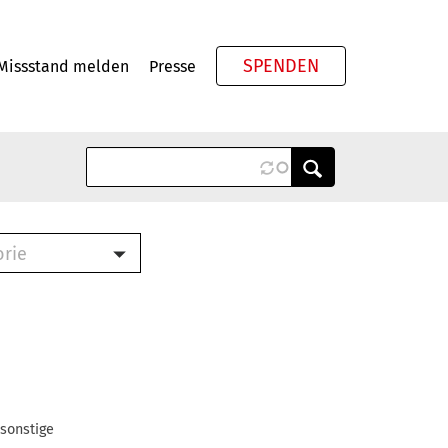
SPENDEN
Missstand melden
Presse
Meta
orie
Book (PDF)
terbrief (RTF)
roschüre (PDF)
cklisten (PDF)
oschüre
ch
 sonstige