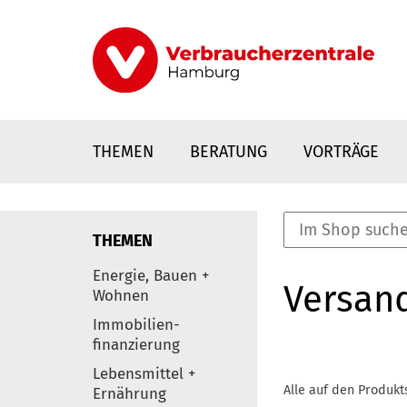
Direkt
zum
Inhalt
THEMEN
BERATUNG
VORTRÄGE
THEMEN
nstaltungen
Energie, Bauen +
Versan
0
Wohnen
Elemente
Immobilien-
finanzierung
Lebensmittel +
Alle auf den Produkt
Ernährung