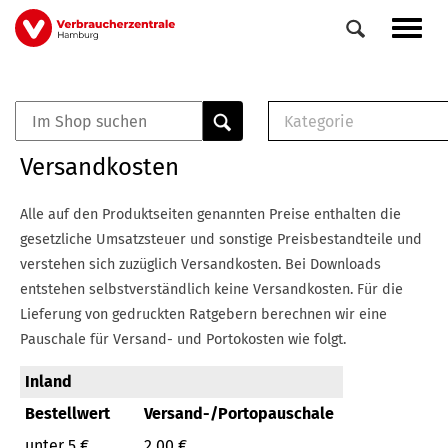
Direkt
Navig
zum
aktiv
Inhalt
Kategorie
0
Veranstaltungen
E-Book (PDF)
Versandkosten
Elemente
Musterbrief (RTF)
E-Broschüre (PDF
Alle auf den Produktseiten genannten Preise enthalten die
Checklisten (PDF)
gesetzliche Umsatzsteuer und sonstige Preisbestandteile und
Broschüre
verstehen sich zuzüglich Versandkosten.
Bei Downloads
Buch
entstehen selbstverständlich keine Versandkosten.
Für die
Lieferung von gedruckten Ratgebern berechnen wir eine
Pauschale für Versand- und Portokosten wie folgt.
Inland
Bestellwert
Versand-/Portopauschale
unter 5 €
2,00 €