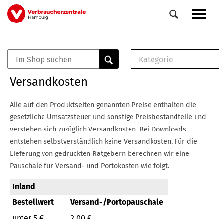
Direkt
Navig
zum
aktiv
Inhalt
Kategorie
0
Veranstaltungen
E-Book (PDF)
Versandkosten
Elemente
Musterbrief (RTF)
E-Broschüre (PDF
Alle auf den Produktseiten genannten Preise enthalten die
Checklisten (PDF)
gesetzliche Umsatzsteuer und sonstige Preisbestandteile und
Broschüre
verstehen sich zuzüglich Versandkosten.
Bei Downloads
Buch
entstehen selbstverständlich keine Versandkosten.
Für die
Lieferung von gedruckten Ratgebern berechnen wir eine
Pauschale für Versand- und Portokosten wie folgt.
Inland
Bestellwert
Versand-/Portopauschale
unter 5 €
2,00 €