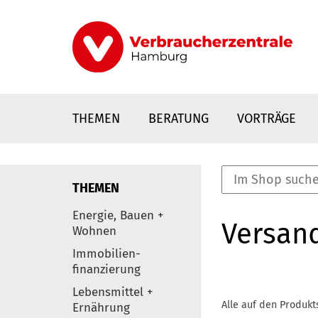
Direkt
zum
Inhalt
THEMEN
BERATUNG
VORTRÄGE
THEMEN
nstaltungen
Energie, Bauen +
Versan
0
Wohnen
Elemente
Immobilien-
finanzierung
Lebensmittel +
Alle auf den Produkt
Ernährung