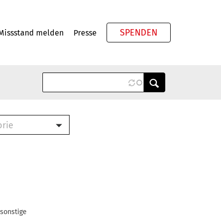
SPENDEN
Missstand melden
Presse
Meta
orie
Book (PDF)
terbrief (RTF)
roschüre (PDF)
cklisten (PDF)
oschüre
ch
 sonstige