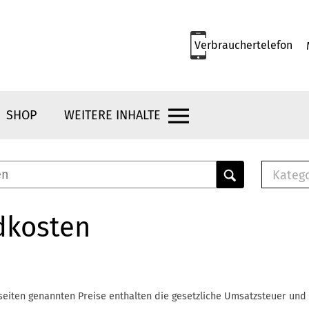
Verbrauchertelefon
SHOP
WEITERE INHALTE
Kateg
E-
Mus
dkosten
E-B
Che
Br
Bu
seiten genannten Preise enthalten die gesetzliche Umsatzsteuer und