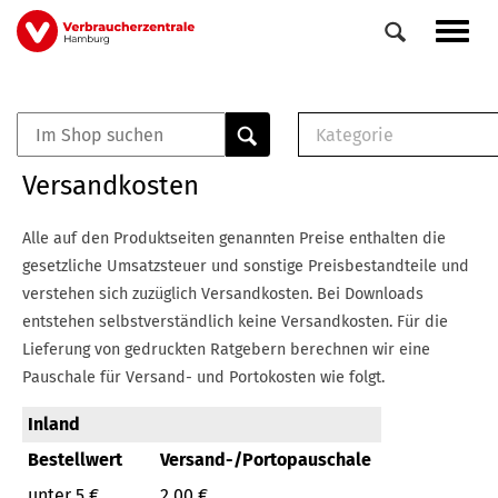
Direkt
Navig
zum
aktiv
Inhalt
Kategorie
0
Veranstaltungen
E-Book (PDF)
Versandkosten
Elemente
Musterbrief (RTF)
E-Broschüre (PDF
Alle auf den Produktseiten genannten Preise enthalten die
Checklisten (PDF)
gesetzliche Umsatzsteuer und sonstige Preisbestandteile und
Broschüre
verstehen sich zuzüglich Versandkosten.
Bei Downloads
Buch
entstehen selbstverständlich keine Versandkosten.
Für die
Lieferung von gedruckten Ratgebern berechnen wir eine
Pauschale für Versand- und Portokosten wie folgt.
Inland
Bestellwert
Versand-/Portopauschale
unter 5 €
2,00 €