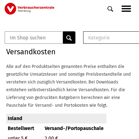
Direkt
Navig
zum
aktiv
Inhalt
Kategorie
0
Veranstaltungen
E-Book (PDF)
Versandkosten
Elemente
Musterbrief (RTF)
E-Broschüre (PDF
Alle auf den Produktseiten genannten Preise enthalten die
Checklisten (PDF)
gesetzliche Umsatzsteuer und sonstige Preisbestandteile und
Broschüre
verstehen sich zuzüglich Versandkosten.
Bei Downloads
Buch
entstehen selbstverständlich keine Versandkosten.
Für die
Lieferung von gedruckten Ratgebern berechnen wir eine
Pauschale für Versand- und Portokosten wie folgt.
Inland
Bestellwert
Versand-/Portopauschale
unter 5 €
2,00 €