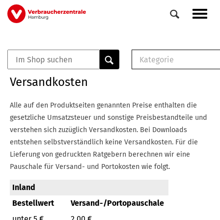
Direkt
Navig
zum
aktiv
Inhalt
Kategorie
0
Veranstaltungen
E-Book (PDF)
Versandkosten
Elemente
Musterbrief (RTF)
E-Broschüre (PDF
Alle auf den Produktseiten genannten Preise enthalten die
Checklisten (PDF)
gesetzliche Umsatzsteuer und sonstige Preisbestandteile und
Broschüre
verstehen sich zuzüglich Versandkosten.
Bei Downloads
Buch
entstehen selbstverständlich keine Versandkosten.
Für die
Lieferung von gedruckten Ratgebern berechnen wir eine
Pauschale für Versand- und Portokosten wie folgt.
Inland
Bestellwert
Versand-/Portopauschale
unter 5 €
2,00 €