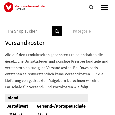
Direkt
Navig
zum
aktiv
Inhalt
Kategorie
0
Veranstaltungen
E-Book (PDF)
Versandkosten
Elemente
Musterbrief (RTF)
E-Broschüre (PDF
Alle auf den Produktseiten genannten Preise enthalten die
Checklisten (PDF)
gesetzliche Umsatzsteuer und sonstige Preisbestandteile und
Broschüre
verstehen sich zuzüglich Versandkosten.
Bei Downloads
Buch
entstehen selbstverständlich keine Versandkosten.
Für die
Lieferung von gedruckten Ratgebern berechnen wir eine
Pauschale für Versand- und Portokosten wie folgt.
Inland
Bestellwert
Versand-/Portopauschale
unter 5 €
2,00 €