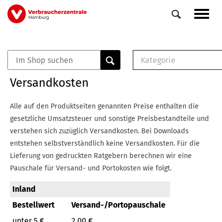
Direkt
Navig
zum
aktiv
Inhalt
Kategorie
0
Veranstaltungen
E-Book (PDF)
Versandkosten
Elemente
Musterbrief (RTF)
E-Broschüre (PDF
Alle auf den Produktseiten genannten Preise enthalten die
Checklisten (PDF)
gesetzliche Umsatzsteuer und sonstige Preisbestandteile und
Broschüre
verstehen sich zuzüglich Versandkosten.
Bei Downloads
Buch
entstehen selbstverständlich keine Versandkosten.
Für die
Lieferung von gedruckten Ratgebern berechnen wir eine
Pauschale für Versand- und Portokosten wie folgt.
Inland
Bestellwert
Versand-/Portopauschale
unter 5 €
2,00 €