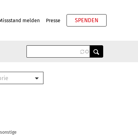
SPENDEN
Missstand melden
Presse
Meta
orie
Book (PDF)
terbrief (RTF)
roschüre (PDF)
cklisten (PDF)
oschüre
ch
 sonstige