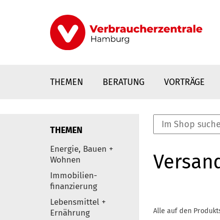
Direkt
zum
Inhalt
THEMEN
BERATUNG
VORTRÄGE
THEMEN
nstaltungen
Energie, Bauen +
Versan
0
Wohnen
Elemente
Immobilien-
finanzierung
Lebensmittel +
Alle auf den Produkt
Ernährung