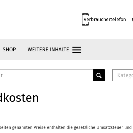
Verbrauchertelefon
SHOP
WEITERE INHALTE
Kateg
E-
Mus
dkosten
E-B
Che
Br
Bu
seiten genannten Preise enthalten die gesetzliche Umsatzsteuer und