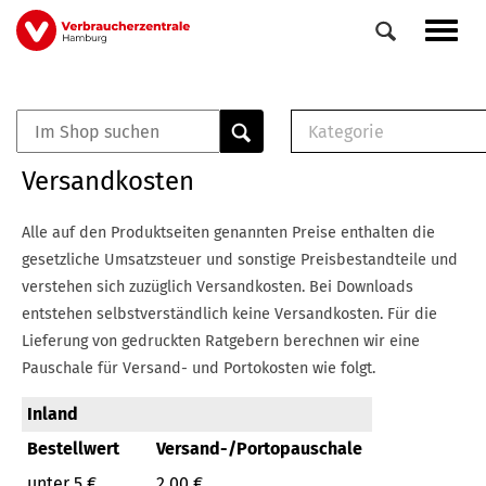
Direkt
Navig
zum
aktiv
Inhalt
Kategorie
0
Veranstaltungen
E-Book (PDF)
Versandkosten
Elemente
Musterbrief (RTF)
E-Broschüre (PDF
Alle auf den Produktseiten genannten Preise enthalten die
Checklisten (PDF)
gesetzliche Umsatzsteuer und sonstige Preisbestandteile und
Broschüre
verstehen sich zuzüglich Versandkosten.
Bei Downloads
Buch
entstehen selbstverständlich keine Versandkosten.
Für die
Lieferung von gedruckten Ratgebern berechnen wir eine
Pauschale für Versand- und Portokosten wie folgt.
Inland
Bestellwert
Versand-/Portopauschale
unter 5 €
2,00 €