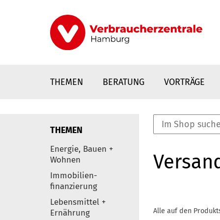
Direkt
zum
Inhalt
THEMEN
BERATUNG
VORTRÄGE
THEMEN
nstaltungen
Energie, Bauen +
Versan
0
Wohnen
Elemente
Immobilien-
finanzierung
Lebensmittel +
Alle auf den Produkt
Ernährung