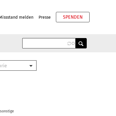
SPENDEN
Missstand melden
Presse
Meta
orie
Book (PDF)
terbrief (RTF)
roschüre (PDF)
cklisten (PDF)
oschüre
ch
 sonstige