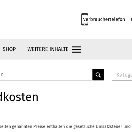
Verbrauchertelefon
SHOP
WEITERE INHALTE
Kateg
E-
Mus
dkosten
E-B
Che
Br
Bu
seiten genannten Preise enthalten die gesetzliche Umsatzsteuer und