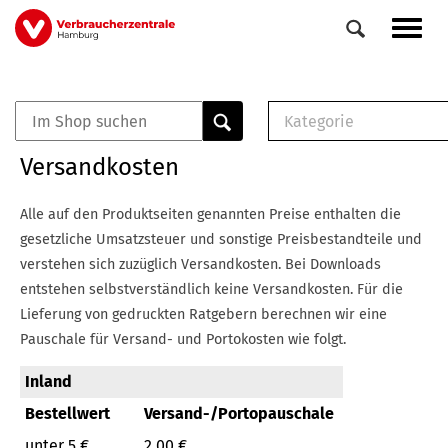
Direkt
Navig
zum
aktiv
Inhalt
Kategorie
0
Veranstaltungen
E-Book (PDF)
Versandkosten
Elemente
Musterbrief (RTF)
E-Broschüre (PDF
Alle auf den Produktseiten genannten Preise enthalten die
Checklisten (PDF)
gesetzliche Umsatzsteuer und sonstige Preisbestandteile und
Broschüre
verstehen sich zuzüglich Versandkosten.
Bei Downloads
Buch
entstehen selbstverständlich keine Versandkosten.
Für die
Lieferung von gedruckten Ratgebern berechnen wir eine
Pauschale für Versand- und Portokosten wie folgt.
Inland
Bestellwert
Versand-/Portopauschale
unter 5 €
2,00 €