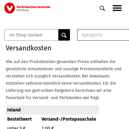
Direkt
Navig
zum
aktiv
Inhalt
Kategorie
0
Veranstaltungen
E-Book (PDF)
Versandkosten
Elemente
Musterbrief (RTF)
E-Broschüre (PDF
Alle auf den Produktseiten genannten Preise enthalten die
Checklisten (PDF)
gesetzliche Umsatzsteuer und sonstige Preisbestandteile und
Broschüre
verstehen sich zuzüglich Versandkosten.
Bei Downloads
Buch
entstehen selbstverständlich keine Versandkosten.
Für die
Lieferung von gedruckten Ratgebern berechnen wir eine
Pauschale für Versand- und Portokosten wie folgt.
Inland
Bestellwert
Versand-/Portopauschale
unter 5 €
2,00 €