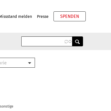
SPENDEN
Missstand melden
Presse
Meta
orie
Book (PDF)
terbrief (RTF)
roschüre (PDF)
cklisten (PDF)
oschüre
ch
 sonstige