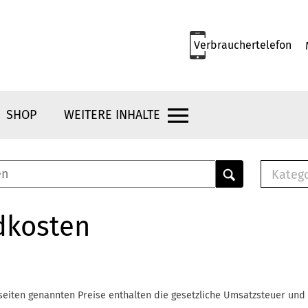
Verbrauchertelefon
SHOP
WEITERE INHALTE
Kateg
E-
Mus
dkosten
E-B
Che
Br
Bu
seiten genannten Preise enthalten die gesetzliche Umsatzsteuer und