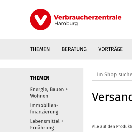
Direkt
zum
Inhalt
THEMEN
BERATUNG
VORTRÄGE
THEMEN
nstaltungen
Energie, Bauen +
Versan
0
Wohnen
Elemente
Immobilien-
finanzierung
Lebensmittel +
Alle auf den Produkt
Ernährung