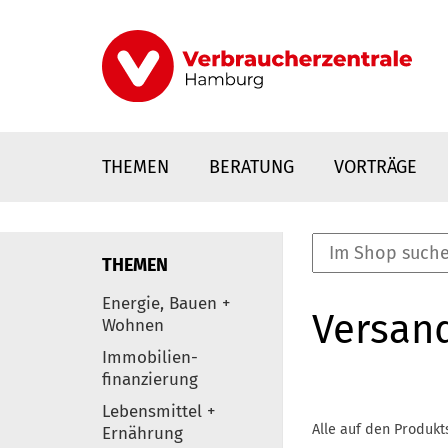
Direkt
zum
Inhalt
THEMEN
BERATUNG
VORTRÄGE
THEMEN
nstaltungen
Energie, Bauen +
Versan
0
Wohnen
Elemente
Immobilien-
finanzierung
Lebensmittel +
Alle auf den Produkt
Ernährung