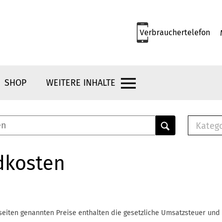
Verbrauchertelefon
SHOP
WEITERE INHALTE
Kateg
E-
Mus
dkosten
E-B
Che
Br
Bu
seiten genannten Preise enthalten die gesetzliche Umsatzsteuer und