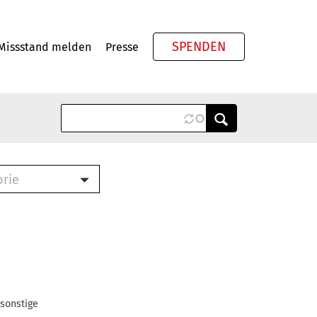
SPENDEN
Missstand melden
Presse
Meta
orie
Book (PDF)
terbrief (RTF)
roschüre (PDF)
cklisten (PDF)
oschüre
ch
 sonstige