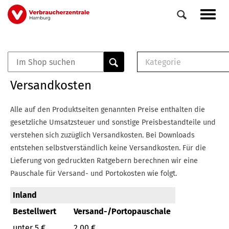
Direkt
Navig
zum
aktiv
Inhalt
Kategorie
0
Veranstaltungen
E-Book (PDF)
Versandkosten
Elemente
Musterbrief (RTF)
E-Broschüre (PDF
Alle auf den Produktseiten genannten Preise enthalten die
Checklisten (PDF)
gesetzliche Umsatzsteuer und sonstige Preisbestandteile und
Broschüre
verstehen sich zuzüglich Versandkosten.
Bei Downloads
Buch
entstehen selbstverständlich keine Versandkosten.
Für die
Lieferung von gedruckten Ratgebern berechnen wir eine
Pauschale für Versand- und Portokosten wie folgt.
Inland
Bestellwert
Versand-/Portopauschale
unter 5 €
2,00 €