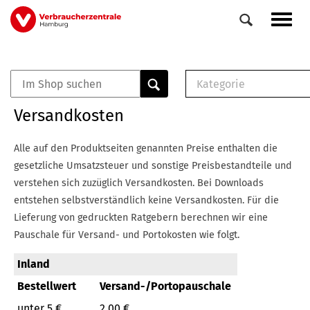
Direkt
Navig
zum
aktiv
Inhalt
Kategorie
0
Veranstaltungen
E-Book (PDF)
Versandkosten
Elemente
Musterbrief (RTF)
E-Broschüre (PDF
Alle auf den Produktseiten genannten Preise enthalten die
Checklisten (PDF)
gesetzliche Umsatzsteuer und sonstige Preisbestandteile und
Broschüre
verstehen sich zuzüglich Versandkosten.
Bei Downloads
Buch
entstehen selbstverständlich keine Versandkosten.
Für die
Lieferung von gedruckten Ratgebern berechnen wir eine
Pauschale für Versand- und Portokosten wie folgt.
Inland
Bestellwert
Versand-/Portopauschale
unter 5 €
2,00 €