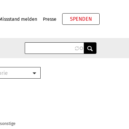
SPENDEN
Missstand melden
Presse
Meta
orie
Book (PDF)
terbrief (RTF)
roschüre (PDF)
cklisten (PDF)
oschüre
ch
 sonstige