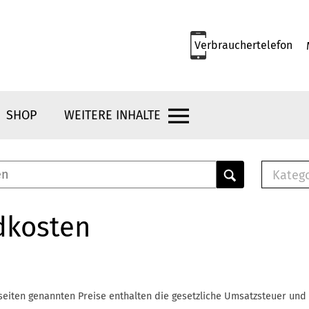
Verbrauchertelefon
SHOP
WEITERE INHALTE
Kateg
E-
Mus
dkosten
E-B
Che
Br
Bu
seiten genannten Preise enthalten die gesetzliche Umsatzsteuer und