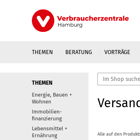
Direkt
zum
Inhalt
THEMEN
BERATUNG
VORTRÄGE
THEMEN
nstaltungen
Energie, Bauen +
Versan
0
Wohnen
Elemente
Immobilien-
finanzierung
Lebensmittel +
Alle auf den Produkt
Ernährung