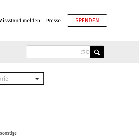
SPENDEN
Missstand melden
Presse
Meta
orie
Book (PDF)
terbrief (RTF)
roschüre (PDF)
cklisten (PDF)
oschüre
ch
 sonstige