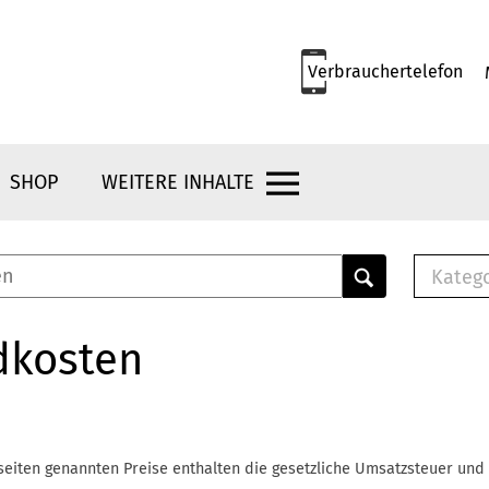
Verbrauchertelefon
SHOP
WEITERE INHALTE
Kateg
E-
Mus
dkosten
E-B
Che
Br
Bu
seiten genannten Preise enthalten die gesetzliche Umsatzsteuer und