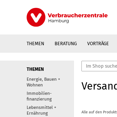
Direkt
zum
Inhalt
THEMEN
BERATUNG
VORTRÄGE
THEMEN
nstaltungen
Energie, Bauen +
Versan
0
Wohnen
Elemente
Immobilien-
finanzierung
Lebensmittel +
Alle auf den Produkt
Ernährung