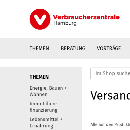
Direkt
zum
Inhalt
THEMEN
BERATUNG
VORTRÄGE
THEMEN
nstaltungen
Energie, Bauen +
Versan
0
Wohnen
Elemente
Immobilien-
finanzierung
Lebensmittel +
Alle auf den Produkt
Ernährung