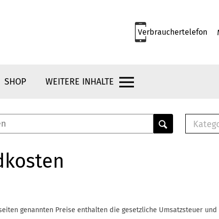
Verbrauchertelefon
SHOP
WEITERE INHALTE
Kateg
E-
Mus
dkosten
E-B
Che
Br
Bu
seiten genannten Preise enthalten die gesetzliche Umsatzsteuer und