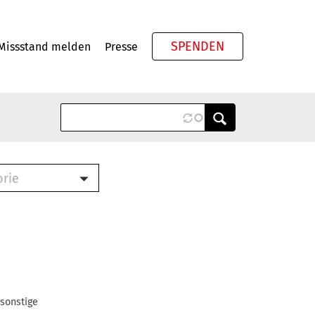
SPENDEN
Missstand melden
Presse
Meta
orie
Book (PDF)
terbrief (RTF)
roschüre (PDF)
cklisten (PDF)
oschüre
ch
 sonstige