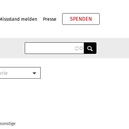
SPENDEN
Missstand melden
Presse
Meta
orie
Book (PDF)
terbrief (RTF)
roschüre (PDF)
cklisten (PDF)
oschüre
ch
 sonstige