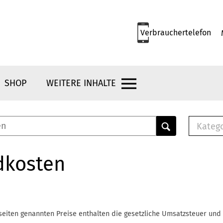
Verbrauchertelefon
SHOP
WEITERE INHALTE
Kateg
E-
Mus
dkosten
E-B
Che
Br
Bu
seiten genannten Preise enthalten die gesetzliche Umsatzsteuer und