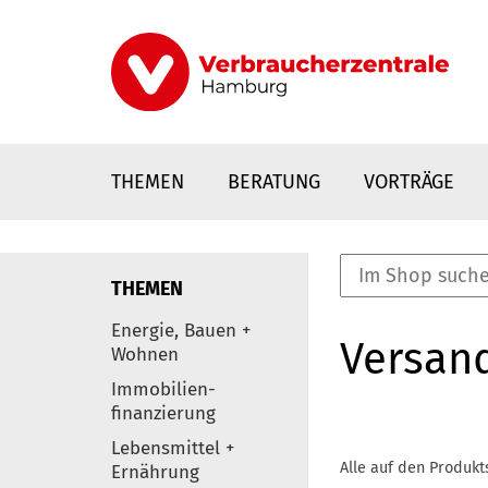
Direkt
zum
Inhalt
THEMEN
BERATUNG
VORTRÄGE
THEMEN
nstaltungen
Energie, Bauen +
Versan
0
Wohnen
Elemente
Immobilien-
finanzierung
Lebensmittel +
Alle auf den Produkt
Ernährung