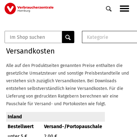
Direkt
Navig
zum
aktiv
Inhalt
Kategorie
0
Veranstaltungen
E-Book (PDF)
Versandkosten
Elemente
Musterbrief (RTF)
E-Broschüre (PDF
Alle auf den Produktseiten genannten Preise enthalten die
Checklisten (PDF)
gesetzliche Umsatzsteuer und sonstige Preisbestandteile und
Broschüre
verstehen sich zuzüglich Versandkosten.
Bei Downloads
Buch
entstehen selbstverständlich keine Versandkosten.
Für die
Lieferung von gedruckten Ratgebern berechnen wir eine
Pauschale für Versand- und Portokosten wie folgt.
Inland
Bestellwert
Versand-/Portopauschale
unter 5 €
2,00 €