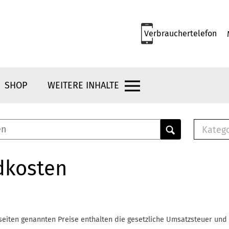
Verbrauchertelefon
SHOP
WEITERE INHALTE
Kateg
E-
Mus
dkosten
E-B
Che
Br
Bu
seiten genannten Preise enthalten die gesetzliche Umsatzsteuer und