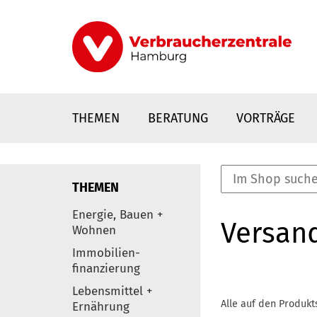
Direkt
zum
Inhalt
THEMEN
BERATUNG
VORTRÄGE
THEMEN
nstaltungen
Energie, Bauen +
Versan
0
Wohnen
Elemente
Immobilien-
finanzierung
Lebensmittel +
Alle auf den Produkt
Ernährung