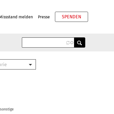
SPENDEN
Missstand melden
Presse
Meta
orie
Book (PDF)
terbrief (RTF)
roschüre (PDF)
cklisten (PDF)
oschüre
ch
 sonstige