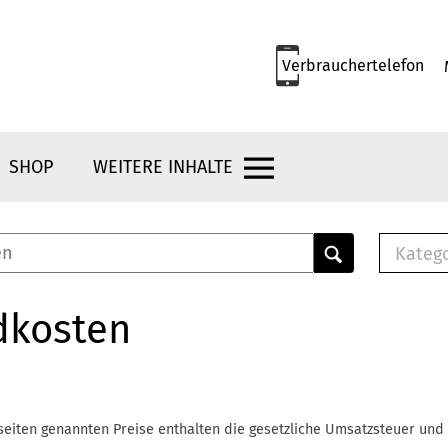
Verbrauchertelefon
SHOP
WEITERE INHALTE
Kateg
E-
Mus
dkosten
E-B
Che
Br
Bu
seiten genannten Preise enthalten die gesetzliche Umsatzsteuer und