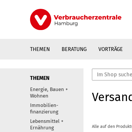
Direkt
zum
Inhalt
THEMEN
BERATUNG
VORTRÄGE
THEMEN
nstaltungen
Energie, Bauen +
Versan
0
Wohnen
Elemente
Immobilien-
finanzierung
Lebensmittel +
Alle auf den Produkt
Ernährung