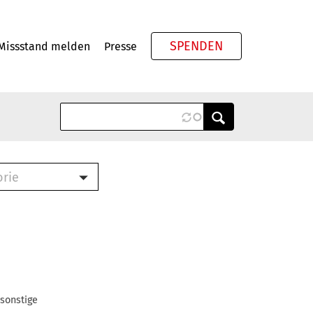
SPENDEN
Missstand melden
Presse
Meta
orie
Book (PDF)
terbrief (RTF)
roschüre (PDF)
cklisten (PDF)
oschüre
ch
 sonstige