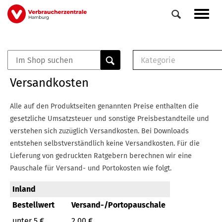
Direkt
Navig
zum
aktiv
Inhalt
Kategorie
0
Veranstaltungen
E-Book (PDF)
Versandkosten
Elemente
Musterbrief (RTF)
E-Broschüre (PDF
Alle auf den Produktseiten genannten Preise enthalten die
Checklisten (PDF)
gesetzliche Umsatzsteuer und sonstige Preisbestandteile und
Broschüre
verstehen sich zuzüglich Versandkosten.
Bei Downloads
Buch
entstehen selbstverständlich keine Versandkosten.
Für die
Lieferung von gedruckten Ratgebern berechnen wir eine
Pauschale für Versand- und Portokosten wie folgt.
Inland
Bestellwert
Versand-/Portopauschale
unter 5 €
2,00 €