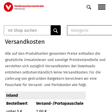
Direkt
Navig
zum
aktiv
Inhalt
Kategorie
0
Veranstaltungen
E-Book (PDF)
Versandkosten
Elemente
Musterbrief (RTF)
E-Broschüre (PDF
Alle auf den Produktseiten genannten Preise enthalten die
Checklisten (PDF)
gesetzliche Umsatzsteuer und sonstige Preisbestandteile und
Broschüre
verstehen sich zuzüglich Versandkosten.
Bei Downloads
Buch
entstehen selbstverständlich keine Versandkosten.
Für die
Lieferung von gedruckten Ratgebern berechnen wir eine
Pauschale für Versand- und Portokosten wie folgt.
Inland
Bestellwert
Versand-/Portopauschale
unter 5 €
2,00 €