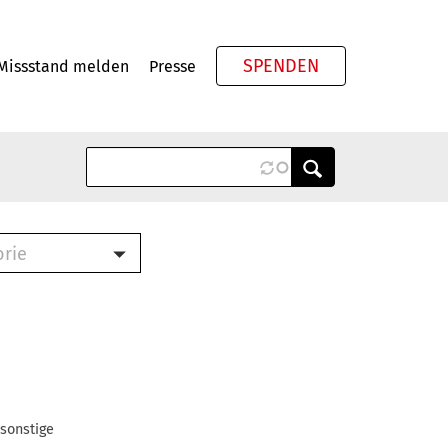
SPENDEN
Missstand melden
Presse
Meta
orie
Book (PDF)
terbrief (RTF)
roschüre (PDF)
cklisten (PDF)
oschüre
ch
 sonstige