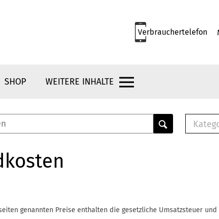
Verbrauchertelefon
SHOP
WEITERE INHALTE
Kateg
E-
Mus
dkosten
E-B
Che
Br
Bu
seiten genannten Preise enthalten die gesetzliche Umsatzsteuer und