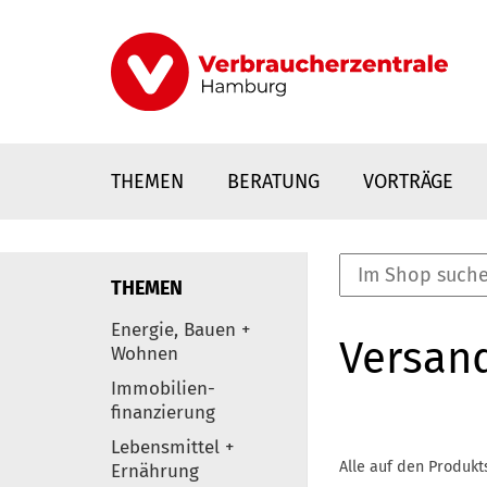
Direkt
zum
Inhalt
THEMEN
BERATUNG
VORTRÄGE
THEMEN
nstaltungen
Energie, Bauen +
Versan
0
Wohnen
Elemente
Immobilien-
finanzierung
Lebensmittel +
Alle auf den Produkt
Ernährung