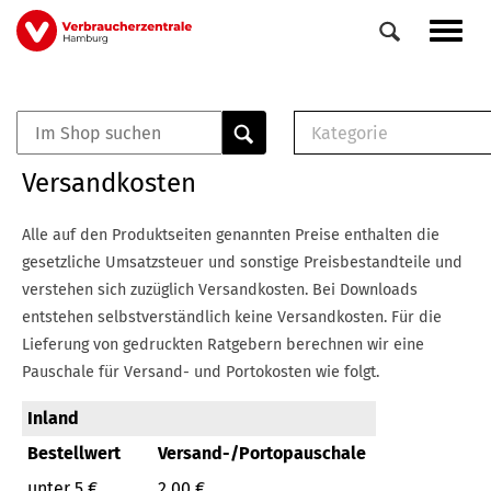
Direkt
Navig
zum
aktiv
Inhalt
Kategorie
0
Veranstaltungen
E-Book (PDF)
Versandkosten
Elemente
Musterbrief (RTF)
E-Broschüre (PDF
Alle auf den Produktseiten genannten Preise enthalten die
Checklisten (PDF)
gesetzliche Umsatzsteuer und sonstige Preisbestandteile und
Broschüre
verstehen sich zuzüglich Versandkosten.
Bei Downloads
Buch
entstehen selbstverständlich keine Versandkosten.
Für die
Lieferung von gedruckten Ratgebern berechnen wir eine
Pauschale für Versand- und Portokosten wie folgt.
Inland
Bestellwert
Versand-/Portopauschale
unter 5 €
2,00 €