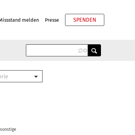
SPENDEN
Missstand melden
Presse
Meta
orie
Book (PDF)
terbrief (RTF)
roschüre (PDF)
cklisten (PDF)
oschüre
ch
 sonstige