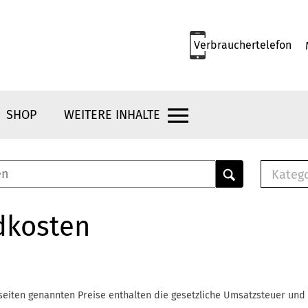
Verbrauchertelefon
SHOP
WEITERE INHALTE
Kateg
E-
Mus
dkosten
E-B
Che
Br
Bu
seiten genannten Preise enthalten die gesetzliche Umsatzsteuer und