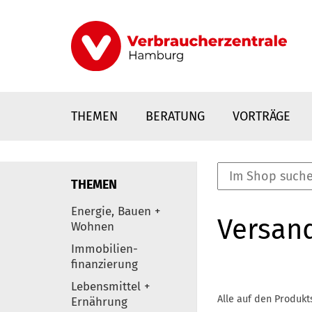
Direkt
zum
Inhalt
THEMEN
BERATUNG
VORTRÄGE
THEMEN
nstaltungen
Energie, Bauen +
Versan
0
Wohnen
Elemente
Immobilien-
finanzierung
Lebensmittel +
Alle auf den Produkt
Ernährung