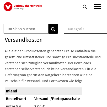
Direkt
Navig
zum
aktiv
Inhalt
Kategorie
0
Veranstaltungen
E-Book (PDF)
Versandkosten
Elemente
Musterbrief (RTF)
E-Broschüre (PDF
Alle auf den Produktseiten genannten Preise enthalten die
Checklisten (PDF)
gesetzliche Umsatzsteuer und sonstige Preisbestandteile und
Broschüre
verstehen sich zuzüglich Versandkosten.
Bei Downloads
Buch
entstehen selbstverständlich keine Versandkosten.
Für die
Lieferung von gedruckten Ratgebern berechnen wir eine
Pauschale für Versand- und Portokosten wie folgt.
Inland
Bestellwert
Versand-/Portopauschale
unter 5 €
2,00 €