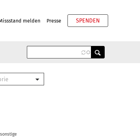
SPENDEN
Missstand melden
Presse
Meta
orie
Book (PDF)
terbrief (RTF)
roschüre (PDF)
cklisten (PDF)
oschüre
ch
 sonstige