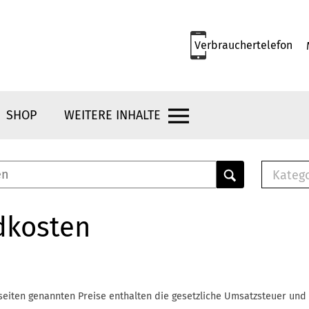
Verbrauchertelefon
SHOP
WEITERE INHALTE
Kateg
E-
Mus
dkosten
E-B
Che
Br
Bu
seiten genannten Preise enthalten die gesetzliche Umsatzsteuer und