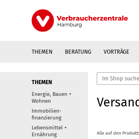
Direkt
zum
Inhalt
THEMEN
BERATUNG
VORTRÄGE
THEMEN
nstaltungen
Energie, Bauen +
Versan
0
Wohnen
Elemente
Immobilien-
finanzierung
Lebensmittel +
Alle auf den Produkt
Ernährung